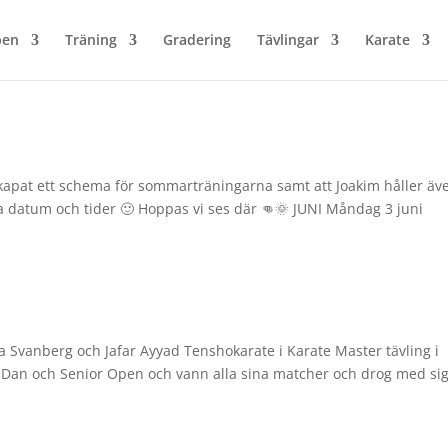
ben
Träning
Gradering
Tävlingar
Karate
pat ett schema för sommarträningarna samt att Joakim håller äv
a datum och tider 🙂 Hoppas vi ses där 👊🌞 JUNI Måndag 3 juni
Svanberg och Jafar Ayyad Tenshokarate i Karate Master tävling i
or Dan och Senior Open och vann alla sina matcher och drog med si