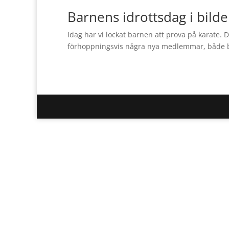
Barnens idrottsdag i bilde
Idag har vi lockat barnen att prova på karate. D
förhoppningsvis några nya medlemmar, både 