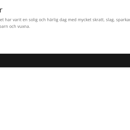
r
et har varit en solig och härlig dag med mycket skratt, slag, sparka
barn och vuxna.