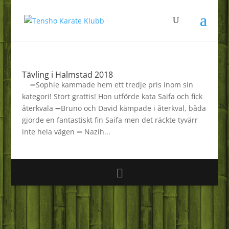
Tävling i Halmstad 2018
➖Sophie kammade hem ett tredje pris inom sin
kategori! Stort grattis! Hon utförde kata Saifa och fick
återkvala ➖Bruno och David kämpade i återkval, båda
gjorde en fantastiskt fin Saifa men det räckte tyvärr
inte hela vägen ➖ Nazih...