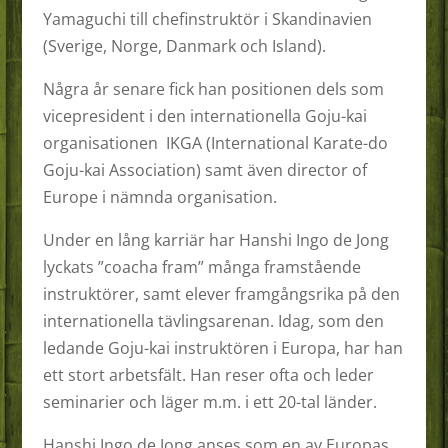
Yamaguchi till chefinstruktör i Skandinavien
(Sverige, Norge, Danmark och Island).
Några år senare fick han positionen dels som
vicepresident i den internationella Goju-kai
organisationen IKGA (International Karate-do
Goju-kai Association) samt även director of
Europe i nämnda organisation.
Under en lång karriär har Hanshi Ingo de Jong
lyckats ”coacha fram” många framstående
instruktörer, samt elever framgångsrika på den
internationella tävlingsarenan. Idag, som den
ledande Goju-kai instruktören i Europa, har han
ett stort arbetsfält. Han reser ofta och leder
seminarier och läger m.m. i ett 20-tal länder.
Hanshi Ingo de Jong anses som en av Europas