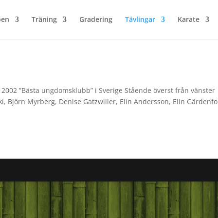
ben
Träning
Gradering
Tävlingar
Karate
 2002 ”Bästa ungdomsklubb” i Sverige Stående överst från vänster
ski, Björn Myrberg, Denise Gatzwiller, Elin Andersson, Elin Gärdenfo