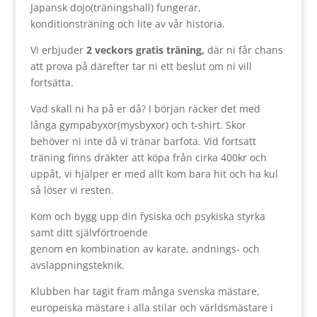
Japansk dojo(träningshall) fungerar,
konditionsträning och lite av vår historia.
Vi erbjuder
2 veckors gratis träning,
där ni får chans
att prova på därefter tar ni ett beslut om ni vill
fortsätta.
Vad skall ni ha på er då? I början räcker det med
långa gympabyxor(mysbyxor) och t-shirt. Skor
behöver ni inte då vi tränar barfota. Vid fortsatt
träning finns dräkter att köpa från cirka 400kr och
uppåt, vi hjälper er med allt kom bara hit och ha kul
så löser vi resten.
Kom och bygg upp din fysiska och psykiska styrka
samt ditt självförtroende
genom en kombination av karate, andnings- och
avslappningsteknik.
Klubben har tagit fram många svenska mästare,
europeiska mästare i alla stilar och världsmästare i