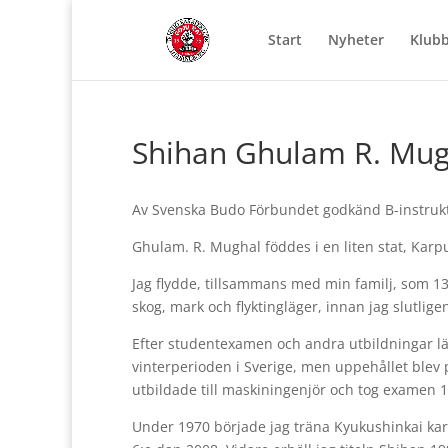
Start
Nyheter
Klub
Shihan Ghulam R. Mug
Av Svenska Budo Förbundet godkänd B-instrukt
Ghulam. R. Mughal föddes i en liten stat, Karp
Jag flydde, tillsammans med min familj, som 13-
skog, mark och flyktingläger, innan jag slutlige
Efter studentexamen och andra utbildningar lämn
vinterperioden i Sverige, men uppehållet blev 
utbildade till maskiningenjör och tog examen 
Under 1970 började jag träna Kyukushinkai kara