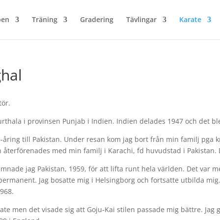
ben
Träning
Gradering
Tävlingar
Karate
hal
ör.
urthala i provinsen Punjab i Indien. Indien delades 1947 och det bl
åring till Pakistan. Under resan kom jag bort från min familj pga 
n återförenades med min familj i Karachi, fd huvudstad i Pakistan. D
ade jag Pakistan, 1959, för att lifta runt hela världen. Det var m
permanent. Jag bosatte mig i Helsingborg och fortsatte utbilda mig
1968.
te men det visade sig att Goju-Kai stilen passade mig bättre. Jag 