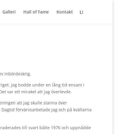
Galleri
Hall of Fame
Kontakt
ev inbördeskrig.
kriget. Jag bodde under en lång tid ensam i
et var ett mirakel att jag överlevde.
eningen att jag skulle stanna över
. Dagtid förvärvsarbetade jag och på kvällarna
graderades till svart bälte 1976 och uppnådde