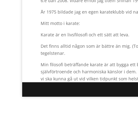
6:e dan 2008. Vidare erhöll jag titeln Shihan 19
År 1975 bildade jag en egen karateklubb vid 
Mitt motto i karate:
Karate är en livsfilosofi och ett sätt att leva.
Det finns alltid någon som är bättre än mig. (To
tegelstenar.
Min filosofi beträffande karate är att bygga et
självförtroende och harmoniska känslor i dem. Mi
vi ska kunna gå ut vid vilken tidpunkt som helst