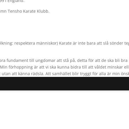
99 i England.
namn Tensho Karate Klubb.
lkning: respektera människor) Karate är inte bara att slå sönder teg
t bra fundament till ungdomar att stå på, detta för att de ska bli 
n förhoppning är att vi ska kunna bidra till att våldet minskar elle
 utan att känna rädsla. Att samhället blir tryggt för alla är min öns