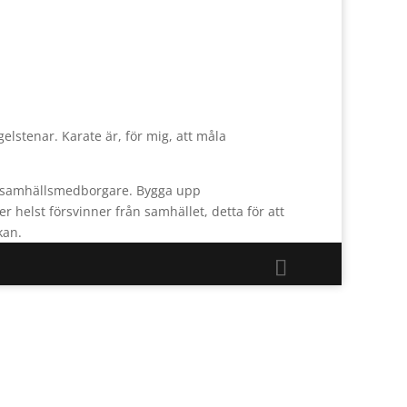
elstenar. Karate är, för mig, att måla
bra samhällsmedborgare. Bygga upp
r helst försvinner från samhället, detta för att
kan.